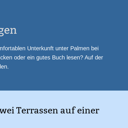
Kamin
Heizung
Waschmaschine
mit Obst-/ Gemüseanbau
Parkplatz
gen
fortablen Unterkunft unter Palmen bei
cken oder ein gutes Buch lesen? Auf der
den.
wei Terrassen auf einer