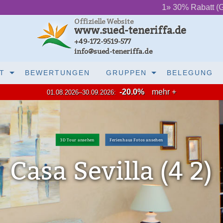
‌ ‌ ‌ ‌ ‌ ‌
1» 30% Rabatt (Grundpreis) bis J
Offizielle Website
www.sued-teneriffa.de
+49-172-9519-577
info@sued-teneriffa.de
T
BEWERTUNGEN
GRUPPEN
BELEGUNG
-20.0%
mehr +
01.08.2026–30.09.2026:
3D Tour ansehen
Ferienhaus Fotos ansehen
Casa Sevilla (4 2)