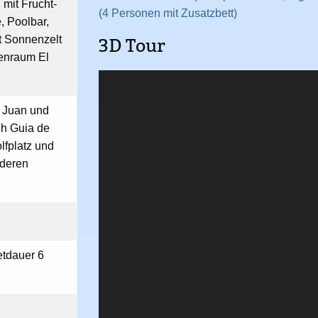
 mit Frucht-
(4 Personen mit Zusatzbett)
, Poolbar,
t Sonnenzelt
3D Tour
enraum El
 Juan und
h Guia de
lfplatz und
nderen
etdauer 6