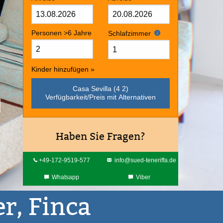
Personen >6 Jahre
Schlafzimmer
Kinder hinzufügen »
Casa Sevilla (4 2)
Verfügbarkeit/Preis mit Alternativen
Haben Sie Fragen?
+49-172-9519-577
info@sued-teneriffa.de
Whatsapp
Viber
r, Finca
sora
Video anschauen