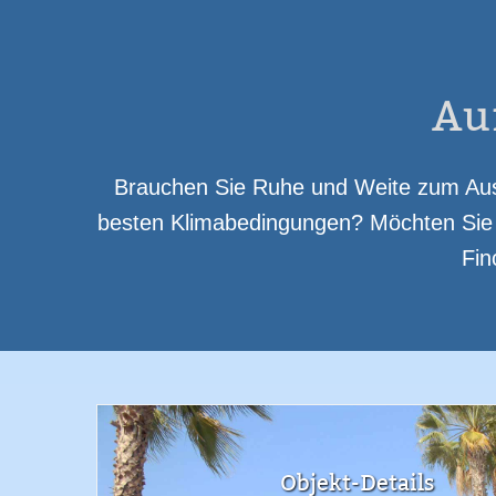
Meerblick
Eigene Terrasse
Swi
Spülmaschine
Mikrowelle
Ba
Au
Brauchen Sie Ruhe und Weite zum Auss
besten Klimabedingungen? Möchten Sie u
Fin
Objekt-Details