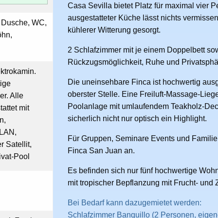
Casa Sevilla bietet Platz für maximal vier
ausgestatteter Küche lässt nichts vermissen.
r Dusche, WC,
kühlerer Witterung gesorgt.
öhn,
2 Schlafzimmer mit je einem Doppelbett so
Rückzugsmöglichkeit, Ruhe und Privatsphä
ektrokamin.
Die uneinsehbare Finca ist hochwertig ausge
ige
oberster Stelle. Eine Freiluft-Massage-Lieg
r. Alle
Poolanlage mit umlaufendem Teakholz-Deck 
attet mit
sicherlich nicht nur optisch ein Highlight.
n,
-LAN,
Für Gruppen, Seminare Events und Familienf
Satellit,
Finca San Juan an.
ivat-Pool
Es befinden sich nur fünf hochwertige Wo
mit tropischer Bepflanzung mit Frucht- und 
Bei Bedarf kann dazugemietet werden:
Schlafzimmer Banquillo (2 Personen, eigen