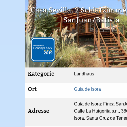
Casa Sevilla, 2 Schlafzimme
SanJuan/Batista
Kategorie
Landhaus
Ort
Guía de Isora
Guía de Isora: Finca SanJu
Adresse
Calle La Huigerita s.n., 3
Isora, Santa Cruz de Tene