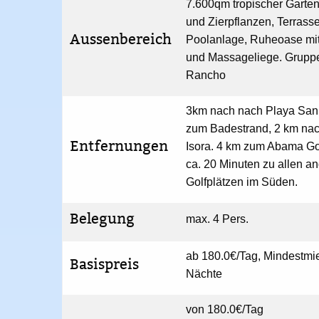
7.600qm tropischer Garten
und Zierpflanzen, Terrasse
Aussenbereich
Poolanlage, Ruheoase mi
und Massageliege. Grupp
Rancho
3km nach nach Playa San
zum Badestrand, 2 km nac
Entfernungen
Isora. 4 km zum Abama Go
ca. 20 Minuten zu allen a
Golfplätzen im Süden.
Belegung
max. 4 Pers.
ab 180.0€/Tag, Mindestmi
Basispreis
Nächte
von 180.0€/Tag