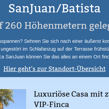
SanJuan/Batista
mmingpool
Bar (Selbstbedienung)
Massageliege
Internet WLAN
Sat-TV
ckofen
Kaffe-/ Espressomaschine
Grill
Meditations-/ Yogaplatz
Finca 
f 260 Höhenmetern gele
pannen? Sehnen Sie sich nach einer äußerst kom
ngestört im Schlafanzug auf der Terrasse frühstü
ca SanJuan können Sie das alles an einem Ort fin
Hier geht’s zur Standort-Übersicht
Luxuriöse Casa mit z
VIP-Finca