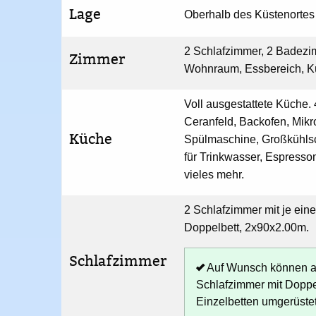
Lage
Oberhalb des Küstenortes
2 Schlafzimmer, 2 Badezi
Zimmer
Wohnraum, Essbereich, 
Voll ausgestattete Küche. 
Ceranfeld, Backofen, Mikr
Küche
Spülmaschine, Großkühlsch
für Trinkwasser, Espress
vieles mehr.
2 Schlafzimmer mit je ein
Doppelbett, 2x90x2.00m.
Schlafzimmer
Auf Wunsch können a
Schlafzimmer mit Doppe
Einzelbetten umgerüste