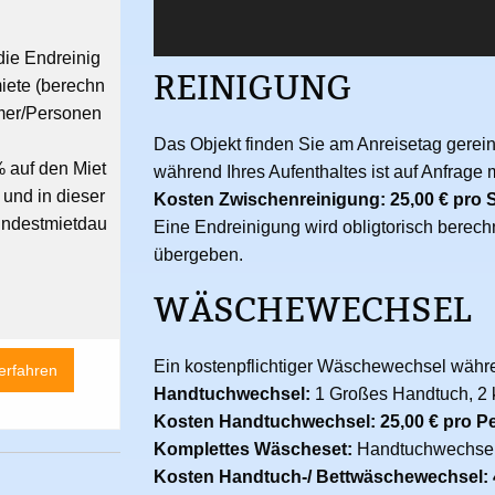
die Endreinig
REINIGUNG
iete (berechn
mer/Personen
Das Objekt finden Sie am Anreisetag gerein
 auf den Miet
während Ihres Aufenthaltes ist auf Anfrage 
 und in dieser
Kosten Zwischenreinigung: 25,00 € pro 
indestmietdau
Eine Endreinigung wird obligtorisch berech
übergeben.
WÄSCHEWECHSEL
Ein kostenpflichtiger Wäschewechsel währen
 erfahren
Handtuchwechsel:
1 Großes Handtuch, 2 
Kosten Handtuchwechsel: 25,00 € pro P
Komplettes Wäscheset:
Handtuchwechsel
Kosten Handtuch-/ Bettwäschewechsel: 