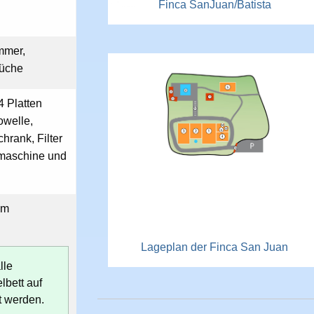
Finca SanJuan/Batista
mmer,
Küche
4 Platten
owelle,
rank, Filter
omaschine und
em
Lageplan der Finca San Juan
lle
lbett auf
t werden.