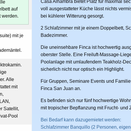
Casa Alhambra bietet Platz für maximal s
lle
voll ausgestatteter Küche lässt nichts vermi
lbett auf
t werden.
bei kühlerer Witterung gesorgt.
2 Schlafzimmer mit je einem Doppelbett, 
Badezimmer.
uite) mit je
Die uneinsehbare Finca ist hochwertig ausge
ademäntel.
oberster Stelle. Eine Freiluft-Massage-Lieg
Poolanlage mit umlaufendem Teakholz-Deck 
ektrokamin.
sicherlich nicht nur optisch ein Highlight.
ige
r. Alle
Für Gruppen, Seminare Events und Familienf
attet mit
Finca San Juan an.
n,
Es befinden sich nur fünf hochwertige Wo
-LAN,
mit tropischer Bepflanzung mit Frucht- und 
Satellit,
ivat-Pool
Bei Bedarf kann dazugemietet werden:
Schlafzimmer Banquillo (2 Personen, eigen