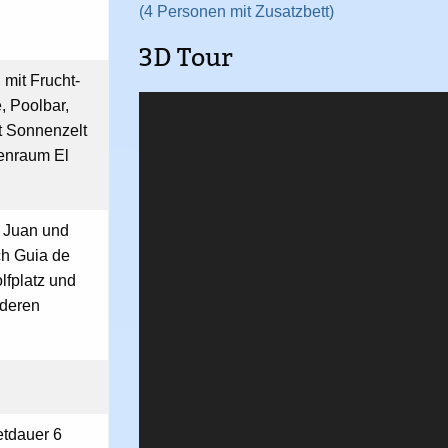
(4 Personen mit Zusatzbett)
3D Tour
 mit Frucht-
, Poolbar,
t Sonnenzelt
enraum El
 Juan und
h Guia de
lfplatz und
nderen
etdauer 6