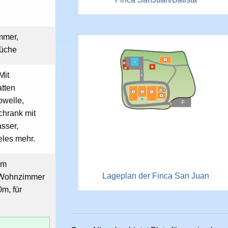
mmer,
Küche
Mit
atten
owelle,
hrank mit
asser,
les mehr.
em
Lageplan der Finca San Juan
 Wohnzimmer
m, für