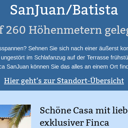
SanJuan/Batista
gpool
Bar (Selbstbedienung)
Massageliege
Internet WLAN
Sat-TV
K
krowelle
Backofen
Kaffe-/ Espressomaschine
Grill
Finca mit Obst-/ G
f 260 Höhenmetern gele
pannen? Sehnen Sie sich nach einer äußerst kom
ngestört im Schlafanzug auf der Terrasse frühstü
ca SanJuan können Sie das alles an einem Ort fin
Hier geht’s zur Standort-Übersicht
Schöne Casa mit lieb
exklusiver Finca