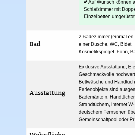
Auf Wunsch können a
Schlafzimmer mit Doppe
Einzelbetten umgerüste
2 Badezimmer (einmal en s
Bad
einer Dusche, WC, Bidet,
Kosmetikspiegel, Föhn, B
Exklusive Ausstattung, El
Geschmackvolle hochwert
Bettwäsche und Handtüche
Ferienobjekte sind ausgest
Ausstattung
Bademänteln, Handtücher
Strandtüchern, Internet W
deutschem Fernsehen über 
Gemeinschaftpool oder Pr
Wohnfläche