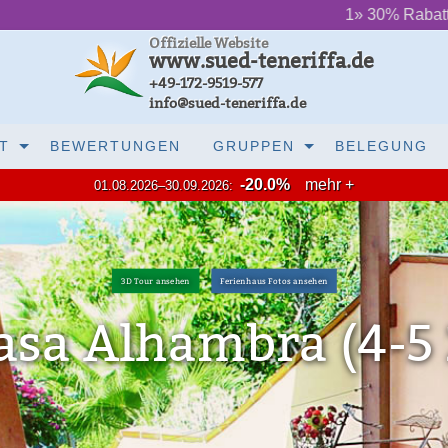
‌ ‌ ‌ ‌ ‌ ‌
1» 30% Rabatt (Grundpreis)
Offizielle Website
www.sued-teneriffa.de
+49-172-9519-577
info@sued-teneriffa.de
T
BEWERTUNGEN
GRUPPEN
BELEGUNG
-20.0%
mehr +
01.08.2026–30.09.2026: