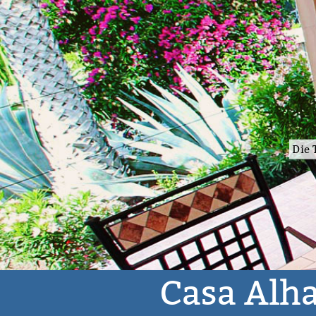
nzimmer" mit Meerblick.
Casa Alh
Landhaus
bis zu 5