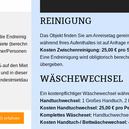
REINIGUNG
Das Objekt finden Sie am Anreisetag gerein
die Endreinig
während Ihres Aufenthaltes ist auf Anfrage 
iete (berechn
Kosten Zwischenreinigung: 25,00 € pro 
mer/Personen
Eine Endreinigung wird obligtorisch berech
übergeben.
 auf den Miet
 und in dieser
WÄSCHEWECHSEL
indestmietdau
Ein kostenpflichtiger Wäschewechsel währen
Handtuchwechsel:
1 Großes Handtuch, 2 
Kosten Handtuchwechsel: 25,00 € pro P
Komplettes Wäscheset:
Handtuchwechsel
2) erfahren
Kosten Handtuch-/ Bettwäschewechsel: 