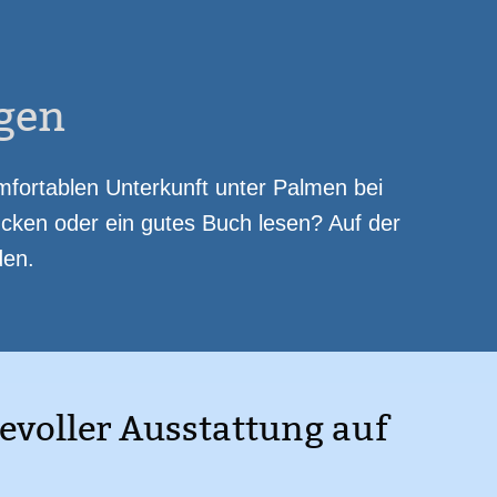
amin
Heizung
Bidet
Waschmaschine
emüseanbau
Parkplatz
gen
fortablen Unterkunft unter Palmen bei
cken oder ein gutes Buch lesen? Auf der
den.
evoller Ausstattung auf