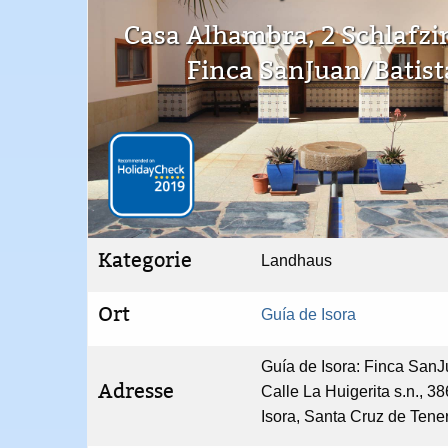
Casa Alhambra, 2 Schlafz
Finca SanJuan/Batist
Kategorie
Landhaus
Ort
Guía de Isora
Guía de Isora: Finca SanJu
Adresse
Calle La Huigerita s.n., 3
Isora, Santa Cruz de Tene