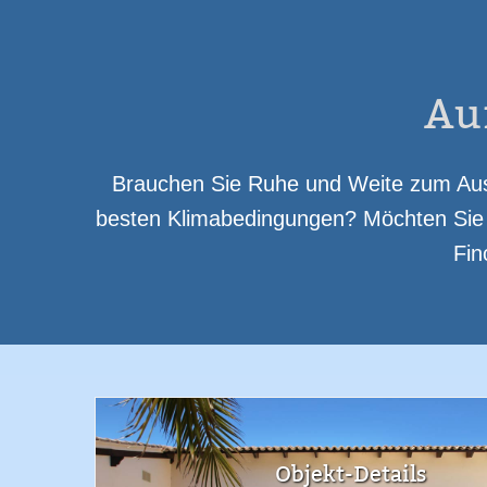
Meerblick
Eigene Terrasse
Swimmin
Spülmaschine
Mi
Au
Brauchen Sie Ruhe und Weite zum Auss
besten Klimabedingungen? Möchten Sie u
Fin
Objekt-Details