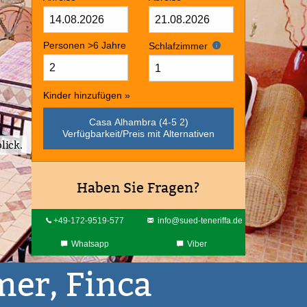
Personen >6 Jahre
Schlafzimmer
Kinder hinzufügen »
Casa Alhambra (4-5 2)
Verfügbarkeit/Preis mit Alternativen
Badezimmer
Haben Sie Fragen?
+49-172-9519-577
info@sued-teneriffa.de
Whatsapp
Viber
er, Finca
sora
Video anschauen