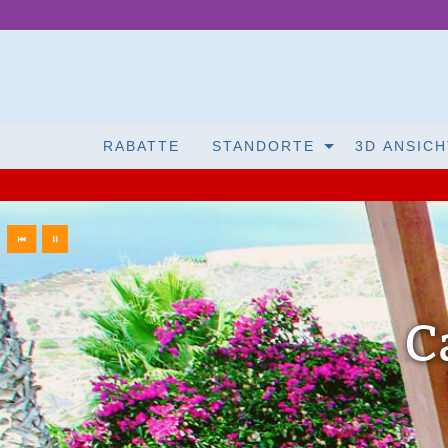
RABATTE
STANDORTE
3D ANSICH
nsehen
 (4-5 2)