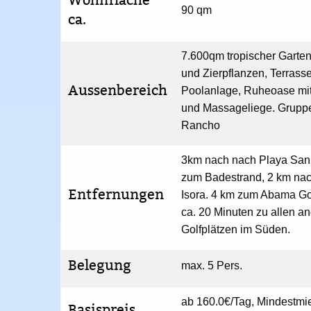
90 qm
ca.
7.600qm tropischer Garten
und Zierpflanzen, Terrasse
Aussenbereich
Poolanlage, Ruheoase mi
und Massageliege. Grupp
Rancho
3km nach nach Playa San
zum Badestrand, 2 km nac
Entfernungen
Isora. 4 km zum Abama Go
ca. 20 Minuten zu allen a
Golfplätzen im Süden.
Belegung
max. 5 Pers.
ab 160.0€/Tag, Mindestmi
Basispreis