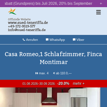
ndpreis) bis Juli 2026, 20% bis September
‌ ‌ ‌ ‌ ‌ ‌ ++ ‌ ‌ ‌ ‌ ‌ ‌
2» Das La
Offizielle Website
www.sued-teneriffa.de
+49-172-9519-577
info@sued-teneriffa.de
Anrufen
WhatsApp
Viber
Casa Romeo,1 Schlafzimmer, Finca
Montimar
max. 4
ab 110.0,—
-20.0%
mehr +
01.08.2026–30.09.2026: