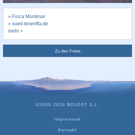
» Finca Montimar
» sued-teneriffa.de
mehr +
Zu den Fotos
©2005-2026 BOJOST S.L.
Impressum
Kontakt