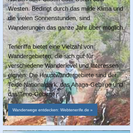
Westen. Bedingt durch das milde Klima und
die vielen Sonnenstunden, sind
Wanderungen das ganze Jahr über möglich.
Teneriffa bietet eine Vielzahl von
Wandergebieten, die sich gut für
verschiedene Wanderlevel und Interessen
eignen. Die Hauptwandergebiete sind der
Teide Nationalpark, das Anaga-Gebirge und
das Teno-Gebirge.
Wanderwege entdecken: Webtenerife.de »