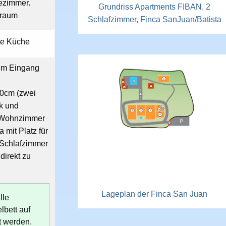
ezimmer.
Grundriss Apartments FIBAN, 2
nraum
Schlafzimmer, Finca SanJuan/Batista
ate Küche
nem Eingang
,
00cm (zwei
k und
 Wohnzimmer
a mit Platz für
 Schlafzimmer
direkt zu
Lageplan der Finca San Juan
lle
lbett auf
t werden.