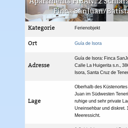
Apartments FIBAN, 2 Schla
Finca SanJuan/Batist
Kategorie
Ferienobjekt
Ort
Guía de Isora
Guía de Isora: Finca SanJu
Adresse
Calle La Huigerita s.n., 3
Isora, Santa Cruz de Tene
Oberhalb des Küstenortes
Juan im Südwesten Tenerif
Lage
ruhige und sehr private La
Uneinsehbar und diskret. 
Meeressicht.