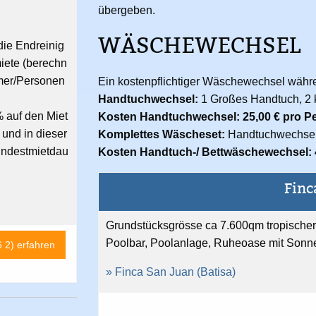
übergeben.
WÄSCHEWECHSEL
die Endreinig
iete (berechn
mer/Personen
Ein kostenpflichtiger Wäschewechsel währen
Handtuchwechsel:
1 Großes Handtuch, 2 
 auf den Miet
Kosten Handtuchwechsel: 25,00 € pro P
 und in dieser
Komplettes Wäscheset:
Handtuchwechsel
indestmietdau
Kosten Handtuch-/ Bettwäschewechsel: 
Finc
Grundstücksgrösse ca 7.600qm tropischer 
Poolbar, Poolanlage, Ruheoase mit Sonn
 2) erfahren
» Finca San Juan (Batisa)