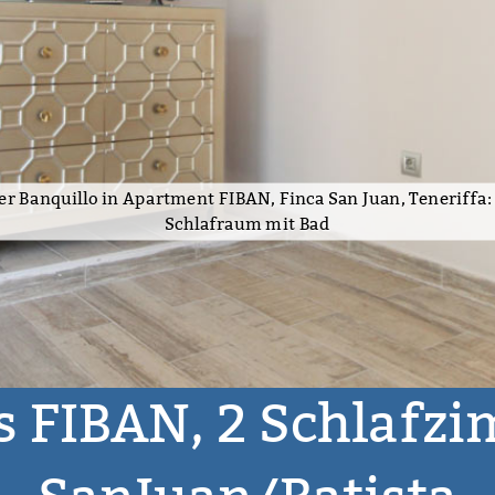
r Banquillo in Apartment FIBAN, Finca San Juan, Teneriffa: 
Schlafraum mit Bad
 FIBAN, 2 Schlafzi
2 Schlafzimmer
100,00 € - 240,00 €
Guía de 
wimmingpool
Bar (Selbstbedienung)
Massageliege
Internet WLAN
Sat