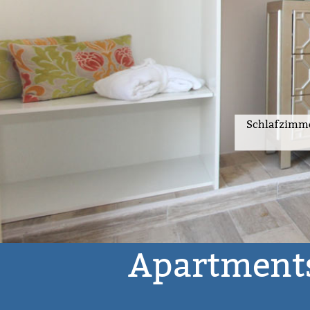
Schlafzimme
Apartments
Ferienobjekt
bis zu 6
Meerblick
Eigene Terrasse
S