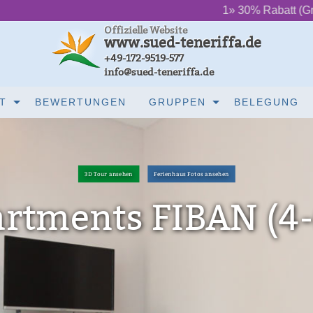
‌ ‌ ‌ ‌ ‌ ‌
1» 30% Rabatt (Grundpreis) bis J
Offizielle Website
www.sued-teneriffa.de
+49-172-9519-577
info@sued-teneriffa.de
T
BEWERTUNGEN
GRUPPEN
BELEGUNG
3D Tour ansehen
Ferienhaus Fotos ansehen
rtments FIBAN (4-