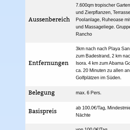
7.600qm tropischer Garten
und Zierpflanzen, Terrasse
Aussenbereich
Poolanlage, Ruheoase mi
und Massageliege. Grupp
Rancho
3km nach nach Playa San
zum Badestrand, 2 km nac
Entfernungen
Isora. 4 km zum Abama Go
ca. 20 Minuten zu allen a
Golfplätzen im Süden.
Belegung
max. 6 Pers.
ab 100.0€/Tag, Mindestmi
Basispreis
Nächte
von 100.0€/Tag