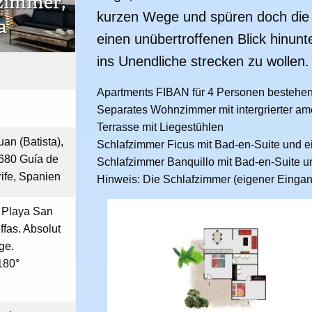
fzimmer,
kurzen Wege und spüren doch die 
a
einen unübertroffenen Blick hinunt
ins Unendliche strecken zu wollen.
Apartments FIBAN für 4 Personen bestehen
Separates Wohnzimmer mit intergrierter am
Terrasse mit Liegestühlen
an (Batista),
Schlafzimmer Ficus mit Bad-en-Suite und 
8680 Guía de
Schlafzimmer Banquillo mit Bad-en-Suite 
rife, Spanien
Hinweis: Die Schlafzimmer (eigener Eingan
 Playa San
fas. Absolut
ge.
180°