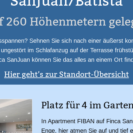
SanJuan/Batista
Finca mit Obst-/ Gemüseanbau
Parkplatz
f 260 Höhenmetern gele
pannen? Sehnen Sie sich nach einer äußerst kom
ngestört im Schlafanzug auf der Terrasse frühstü
ca SanJuan können Sie das alles an einem Ort fin
Hier geht’s zur Standort-Übersicht
Platz für 4 im Garte
In Apartment FIBAN auf Finca San
Enge, hier atmen Sie auf und tief 