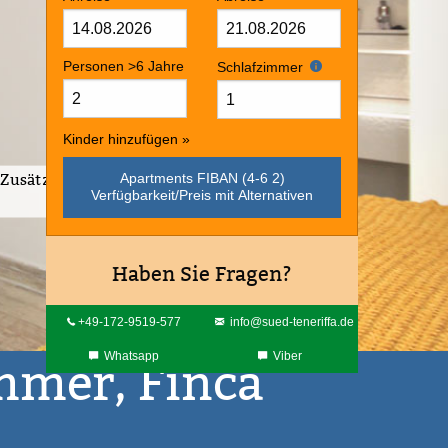
Personen >6 Jahre
Schlafzimmer
Kinder hinzufügen »
Zusätzlicher
Apartments FIBAN (4-6 2)
Verfügbarkeit/Preis mit Alternativen
Haben Sie Fragen?
+49-172-9519-577
info@sued-teneriffa.de
Whatsapp
Viber
mmer, Finca
Isora
Video anschauen
-TV
Bidet
Waschmaschine
Grill