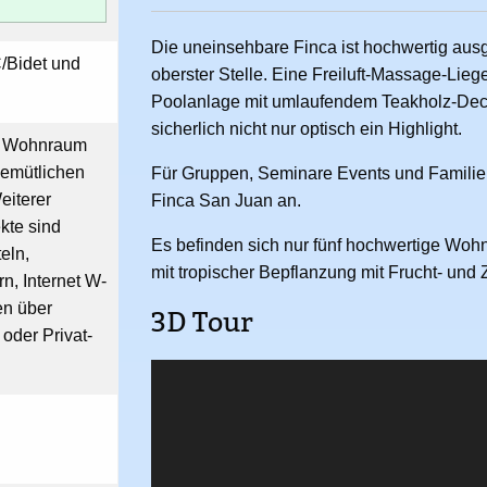
Die uneinsehbare Finca ist hochwertig ausge
/Bidet und
oberster Stelle. Eine Freiluft-Massage-Lieg
Poolanlage mit umlaufendem Teakholz-Deck 
sicherlich nicht nur optisch ein Highlight.
t. Wohnraum
gemütlichen
Für Gruppen, Seminare Events und Familienf
eiterer
Finca San Juan an.
kte sind
Es befinden sich nur fünf hochwertige Wo
eln,
mit tropischer Bepflanzung mit Frucht- und 
n, Internet W-
n über
3D Tour
 oder Privat-