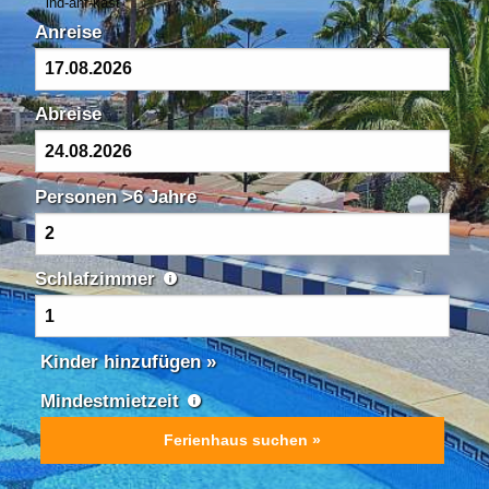
ind-anf-kast
Anreise
Abreise
Personen >6 Jahre
Schlafzimmer
Kinder hinzufügen »
Mindest­mietzeit
Ferienhaus suchen »