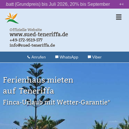
s) bis Juli 2026, 20% bis September
‌ ‌ ‌ ‌ ‌ ‌ ++ ‌ ‌ ‌ ‌ ‌ ‌
2» Das Laufband
Offizielle Website
www.sued-teneriffa.de
+49-172-9519-577
info@sued-teneriffa.de
Anrufen
WhatsApp
Viber
Ferienhaus mieten
auf Teneriffa
Finca-Urlaub mit Wetter-Garantie*