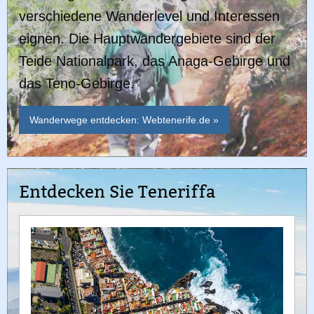
verschiedene Wanderlevel und Interessen
eignen. Die Hauptwandergebiete sind der
Teide Nationalpark, das Anaga-Gebirge und
das Teno-Gebirge.
Wanderwege entdecken: Webtenerife.de »
Entdecken Sie Teneriffa