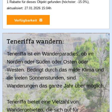
1 Rabatte für dieses Objekt gefunden (höchster: -15.0%),
aktualisiert: 27.01.2026 15:04h
Verfügbarkeit
Teneriffa wandern:
Teneriffa ist ein Wanderparadies, ob im
Norden oder Süden oder Osten oder
Westen. Bedingt durch das milde Klima und
die vielen Sonnenstunden, sind
Wanderungen das ganze Jahr über möglich.
Teneriffa bietet eine Vielzahl von
Wandergebieten, die sich gut für