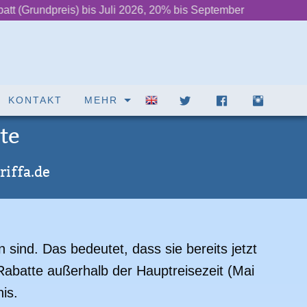
) bis Juli 2026, 20% bis September
‌ ‌ ‌ ‌ ‌ ‌ ++ ‌ ‌ ‌ ‌ ‌ ‌
2» Das Laufband 
ENGLISH
KONTAKT
MEHR
te
riffa.de
 sind. Das bedeutet, dass sie bereits jetzt
Rabatte außerhalb der Hauptreisezeit (Mai
is.