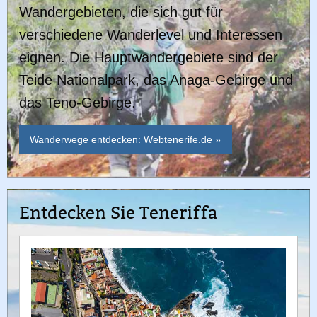
Wandergebieten, die sich gut für
verschiedene Wanderlevel und Interessen
eignen. Die Hauptwandergebiete sind der
Teide Nationalpark, das Anaga-Gebirge und
das Teno-Gebirge.
Wanderwege entdecken: Webtenerife.de »
Entdecken Sie Teneriffa