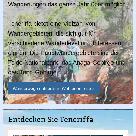
Wanderungen das ganze Jahr über möglich.
Teneriffa bietet eine Vielzahl von
Wandergebieten, die sich gut für
verschiedene Wanderlevel und Interessen
eignen. Die Hauptwandergebiete sind der
Teide Nationalpark, das Anaga-Gebirge und
das Teno-Gebirge.
Wanderwege entdecken: Webtenerife.de »
Entdecken Sie Teneriffa