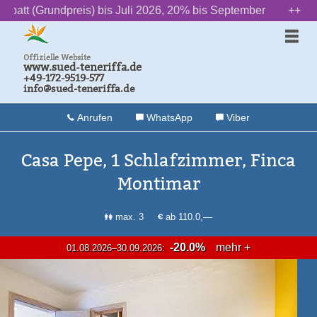
preis) bis Juli 2026, 20% bis September
‌ ‌ ‌ ‌ ‌ ‌ ++ ‌ ‌ ‌ ‌ ‌ ‌
2» Das Lauf
Offizielle Website
www.sued-teneriffa.de
+49-172-9519-577
info@sued-teneriffa.de
Anrufen
WhatsApp
Viber
Casa Pepe, 1 Schlafzimmer, Finca
Montimar
max. 3
ab 110.0,—
-20.0%
mehr +
01.08.2026–30.09.2026: