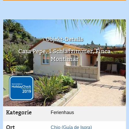
Objekt-Details
Casa Pepe, 1 Schlafzimmer, Finca
Montimar
Kategorie
Ferienhaus
Ort
Chio (Guía de Isora)