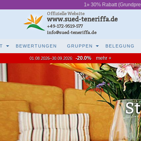
‌ ‌ ‌ ‌ ‌ ‌
1» 30% Rabatt (Grundpreis) bis Juli 20
Offizielle Website
www.sued-teneriffa.de
+49-172-9519-577
info@sued-teneriffa.de
T
BEWERTUNGEN
GRUPPEN
BELEGUNG
-20.0%
mehr +
01.08.2026–30.09.2026:
3D Tour ansehen
Ferienhaus Fotos ansehen
tudio Parlour (2-6 