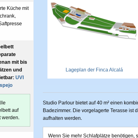
rte Küche mit
schrank,
Saftpresse
elbett
eparate
enan mit bis
lätzen und
Lageplan der Finca Alcalá
etbar:
UVI
spejo
lle
Studio Parlour bietet auf 40 m² einen komb
lbett auf
Badezimmer. Die vorgelagerte Terasse ist 
t werden.
aufhalten werden.
Wenn Sie mehr Schlafplätze benötigen, 