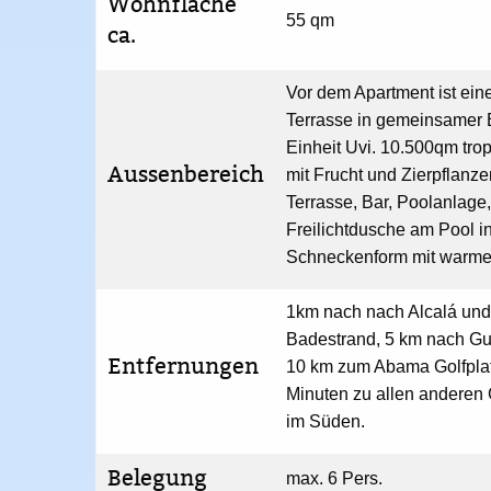
Wohnfläche
55 qm
ca.
Vor dem Apartment ist ein
Terrasse in gemeinsamer 
Einheit Uvi. 10.500qm tro
Aussenbereich
mit Frucht und Zierpflanze
Terrasse, Bar, Poolanlage
Freilichtdusche am Pool i
Schneckenform mit warm
1km nach nach Alcalá un
Badestrand, 5 km nach Gui
Entfernungen
10 km zum Abama Golfplat
Minuten zu allen anderen 
im Süden.
Belegung
max. 6 Pers.