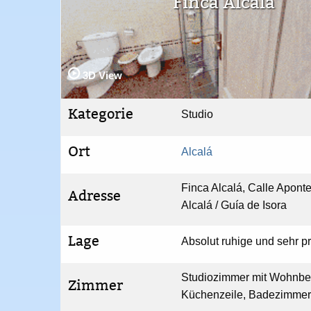
Finca Alcala
3D View
Kategorie
Studio
Ort
Alcalá
Finca Alcalá, Calle Apont
Adresse
Alcalá / Guía de Isora
Lage
Absolut ruhige und sehr pr
Studiozimmer mit Wohnbe
Zimmer
Küchenzeile, Badezimmer,