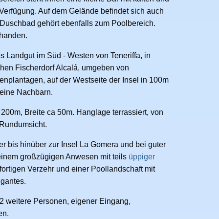
Verfügung. Auf dem Gelände befindet sich auch
Duschbad gehört ebenfalls zum Poolbereich.
rhanden.
tes Landgut im Süd - Westen von Teneriffa, in
chen Fischerdorf Alcalá, umgeben von
nplantagen, auf der Westseite der Insel in 100m
keine Nachbarn.
00m, Breite ca 50m. Hanglage terrassiert, von
d Rundumsicht.
r bis hinüber zur Insel La Gomera und bei guter
 einem großzügigen Anwesen mit teils
üppiger
rtigen Verzehr und einer Poollandschaft mit
igantes.
2 weitere Personen, eigener Eingang,
en.