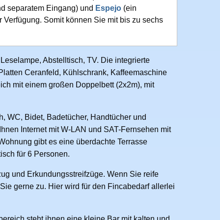
nd separatem Eingang) und
Espejo
(ein
 Verfügung. Somit können Sie mit bis zu sechs
Leselampe, Abstelltisch, TV. Die integrierte
 Platten Ceranfeld, Kühlschrank, Kaffeemaschine
eich mit einem großen Doppelbett (2x2m), mit
h, WC, Bidet, Badetücher, Handtücher und
 Ihnen Internet mit W-LAN und SAT-Fernsehen mit
Wohnung gibt es eine überdachte Terrasse
isch für 6 Personen.
zug und Erkundungsstreifzüge. Wenn Sie reife
e gerne zu. Hier wird für den Fincabedarf allerlei
ereich steht ihnen eine kleine Bar mit kalten und