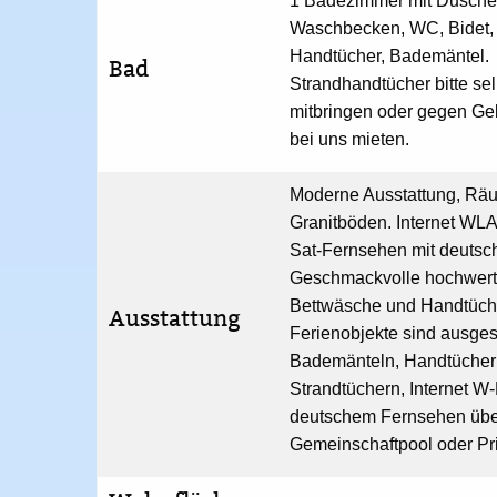
1 Badezimmer mit Dusche
Waschbecken, WC, Bidet,
Handtücher, Bademäntel.
Bad
Strandhandtücher bitte se
mitbringen oder gegen Ge
bei uns mieten.
Moderne Ausstattung, Rä
Granitböden. Internet WL
Sat-Fernsehen mit deuts
Geschmackvolle hochwert
Bettwäsche und Handtücher
Ausstattung
Ferienobjekte sind ausgest
Bademänteln, Handtücher
Strandtüchern, Internet W
deutschem Fernsehen über 
Gemeinschaftpool oder Pr