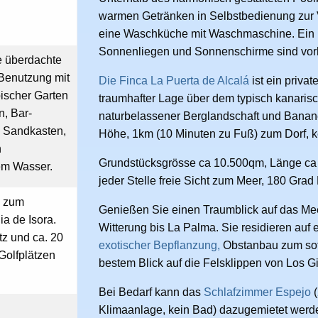
warmen Getränken in Selbstbedienung zur 
eine Waschküche mit Waschmaschine. Ein 
Sonnenliegen und Sonnenschirme sind vo
e überdachte
Benutzung mit
Die Finca La Puerta de Alcalá
ist ein priva
pischer Garten
traumhafter Lage über dem typisch kanaris
n, Bar-
naturbelassener Berglandschaft und Banane
, Sandkasten,
Höhe, 1km (10 Minuten zu Fuß) zum Dorf, 
n
Grundstücksgrösse ca 10.500qm, Länge ca 2
em Wasser.
jeder Stelle freie Sicht zum Meer, 180 Gra
d zum
Genießen Sie einen Traumblick auf das Mee
a de Isora.
Witterung bis La Palma. Sie residieren auf
z und ca. 20
exotischer Bepflanzung,
Obstanbau zum sofo
Golfplätzen
bestem Blick auf die Felsklippen von Los G
Bei Bedarf kann das
Schlafzimmer Espejo
(
Klimaanlage, kein Bad) dazugemietet werd