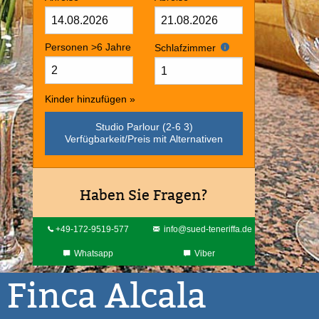
Personen >6 Jahre
Schlafzimmer
Kinder hinzufügen »
Studio Parlour (2-6 3)
Verfügbarkeit/Preis mit Alternativen
Haben Sie Fragen?
+49-172-9519-577
info@sued-teneriffa.de
Whatsapp
Viber
 Finca Alcala
lá
Video anschauen