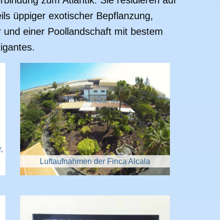
bindung zum Atlantik. Sie residieren auf
ls üppiger exotischer Bepflanzung,
 und einer Poollandschaft mit bestem
Gigantes.
,
Luftaufnahmen der Finca Alcala