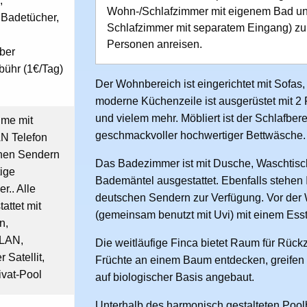
,
Wohn-/Schlafzimmer mit eigenem Bad u
 Badetücher,
Schlafzimmer mit separatem Eingang) zur
Personen anreisen.
lber
bühr (1€/Tag)
Der Wohnbereich ist eingerichtet mit Sofas, 
moderne Küchenzeile ist ausgerüstet mit 2
und vielem mehr. Möbliert ist der Schlafber
ume mit
geschmackvoller hochwertiger Bettwäsche.
AN Telefon
chen Sendern
Das Badezimmer ist mit Dusche, Waschtisc
ige
Bademäntel ausgestattet. Ebenfalls stehen
.. Alle
deutschen Sendern zur Verfügung. Vor der 
attet mit
(gemeinsam benutzt mit Uvi) mit einem Esst
n,
-LAN,
Die weitläufige Finca bietet Raum für Rück
Satellit,
Früchte an einem Baum entdecken, greifen Si
ivat-Pool
auf biologischer Basis angebaut.
Unterhalb des harmonisch gestalteten Poolb