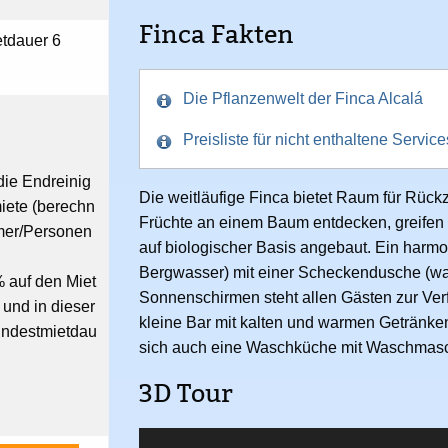
Finca Fakten
etdauer 6
Die Pflanzenwelt der Finca Alcalá
Preisliste für nicht enthaltene Service
die Endreinig
Die weitläufige Finca bietet Raum für Rück
iete (berechn
Früchte an einem Baum entdecken, greifen Si
mer/Personen
auf biologischer Basis angebaut. Ein harmon
Bergwasser) mit einer Scheckendusche (w
 auf den Miet
Sonnenschirmen steht allen Gästen zur Verf
 und in dieser
kleine Bar mit kalten und warmen Getränke
indestmietdau
sich auch eine Waschküche mit Waschmasc
3D Tour