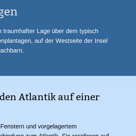
det
Waschmaschine
Mikrowelle
gen
tz
 in traumhafter Lage über dem typisch
plantagen, auf der Westseite der Insel
Nachbarn.
den Atlantik auf einer
n Fenstern und vorgelagertem