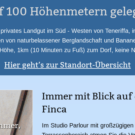
ar (Selbstbedienung)
Internet WLAN
Sat-TV
Telefon
Klimaanlage
Bi
f 100 Höhenmetern gele
Kaffe-/ Espressomaschine
Grill
Finca mit Obst-/ Gemüseanbau
Parkpla
n privates Landgut im Süd - Westen von Teneriffa,
en von naturbelassener Berglandschaft und Bananen
Höhe, 1km (10 Minuten zu Fuß) zum Dorf, keine 
Hier geht’s zur Standort-Übersicht
Immer mit Blick auf 
Finca
immer,
Im Studio Parlour mit großzügige