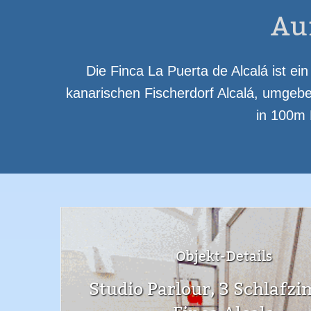
Meerblick
Swimmingpool
B
Au
Die Finca La Puerta de Alcalá ist ei
kanarischen Fischerdorf Alcalá, umgeb
in 100m 
Objekt-Details
Studio Parlour, 3 Schlafz