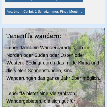
Apartment Colibri, 1 Schlafzimmer, Finca Montimar
Teneriffa wandern:
Teneriffa ist ein Wanderparadies, ob im
Norden oder Süden oder Osten oder
Westen. Bedingt durch das milde Klima und
die vielen Sonnenstunden, sind
Wanderungen das ganze Jahr über möglich.
Teneriffa bietet eine Vielzahl von
Wandergebieten, die sich gut für