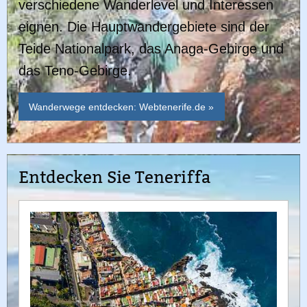
verschiedene Wanderlevel und Interessen
eignen. Die Hauptwandergebiete sind der
Teide Nationalpark, das Anaga-Gebirge und
das Teno-Gebirge.
Wanderwege entdecken: Webtenerife.de »
Entdecken Sie Teneriffa