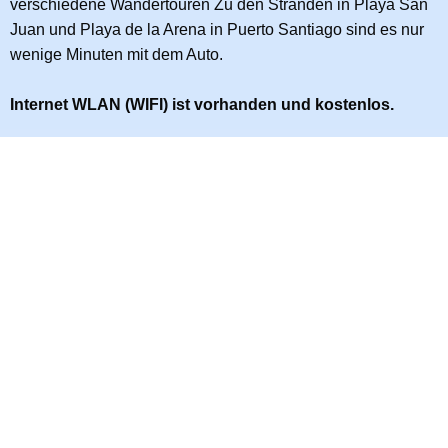
verschiedene Wandertouren Zu den Stränden in Playa San
Juan und Playa de la Arena in Puerto Santiago sind es nur
wenige Minuten mit dem Auto.
Internet WLAN (WIFI) ist vorhanden und kostenlos.
Bewertungen
Gäste Bewertungen
Finca Las Damas Ferienhäuser
Damas Apartment
Damas Nr. 1
Ferienort