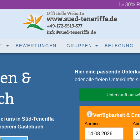
‌ ‌ ‌ ‌ ‌ ‌
1» 30% Rabatt (Grund
Offizielle Website
www.sued-teneriffa.de
+49-172-9519-577
info@sued-teneriffa.de
T
BEWERTUNGEN
GRUPPEN
BELEGUNG
en &
Hier eine passende Unterk
oder alle freien Unterkünfte 
ch
Unterkunft ausw
Verfügbarkeit & End
ei uns in Süd-Teneriffa
Anreise
Abr
unserem Gästebuch