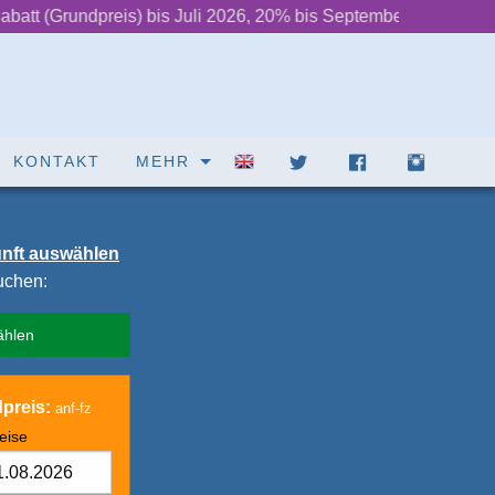
preis) bis Juli 2026, 20% bis September
‌ ‌ ‌ ‌ ‌ ‌ ++ ‌ ‌ ‌ ‌ ‌ ‌
2» Das Lauf
ENGLISH
KONTAKT
MEHR
unft auswählen
suchen:
ählen
preis:
anf-fz
eise