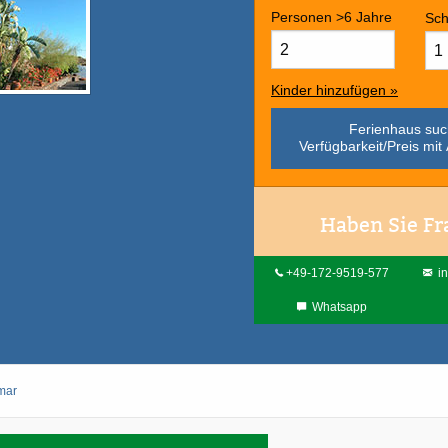
Personen >6 Jahre
Sch
Kinder hinzufügen »
Ferienhaus su
Verfügbarkeit/Preis mit 
Haben Sie Fr
+49-172-9519-577
in
Whatsapp
mar