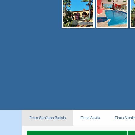
Finca SanJuan Batista
Finca Alcala
Finca Monti