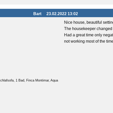
Bart
23.02.2022 13:02
Nice house, beautiful settin
The housekeeper changed the
Had a great time only negati
not working most of the time
chlafsofa, 1 Bad, Finca Montimar, Aqua