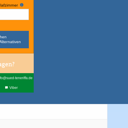
lafzimmer
chen
Alternativen
agen?
fo@sued-teneriffa.de
Viber